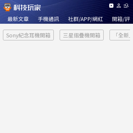
最新文章
手機通訊
社群/APP/網紅
開箱/評
Sony紀念耳機開箱
三星摺疊機開箱
「全新