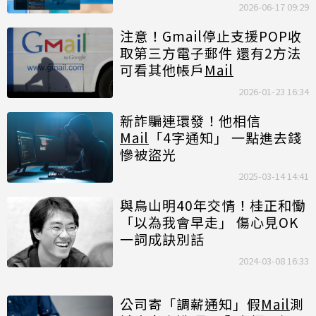
2026-06-17 09:29
注意！Gmail停止支援POP收
取第三方電子郵件 還有2方法
可看其他帳戶
Mail
2026-01-23 16:34
新詐騙連環發！他相信
Mail
「4字通知」 一點進去錢
慘被盜光
2025-03-14 14:41
與鳥山明40年交情！桂正和慟
「以為我會早走」 傷心見OK
一詞成訣別話
2024-03-08 16:33
公司寄「調薪通知」假
Mail
測