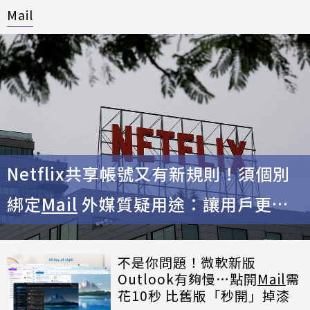
Mail
Netflix共享帳號又有新規則！須個別
綁定
Mail
外媒質疑用途：讓用戶更挫
折
不是你問題！微軟新版
Outlook有夠慢…點開
Mail
需
花10秒 比舊版「秒開」掉漆