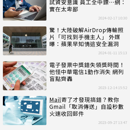
試資安意識 員工全中鏢⋯網：
實在太卑鄙
2024-02-17 10:30
驚！大陸破解AirDrop傳輸照
片「可找到手機主人」 外媒
曝：蘋果早知情這安全漏洞
2024-01-11 15:13
電子發票中獎錯失領獎時間！
他怪中華電信1動作消失 網列
盲點齊轟
2023-12-14 15:52
Mail
寄了才發現搞錯？教你
Gmail「取消傳送」自設秒數
火速收回郵件
2023-09-27 13:47