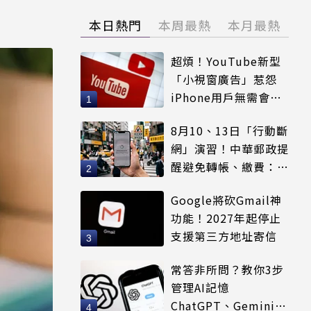
本日熱門
本周最熱
本月最熱
超煩！YouTube新型
「小視窗廣告」惹怨
iPhone用戶無需會員
輕鬆解決
8月10、13日「行動斷
網」演習！中華郵政提
醒避免轉帳、繳費：務
必留紀錄
Google將砍Gmail神
功能！2027年起停止
支援第三方地址寄信
常答非所問？教你3步
管理AI記憶
ChatGPT、Gemini都