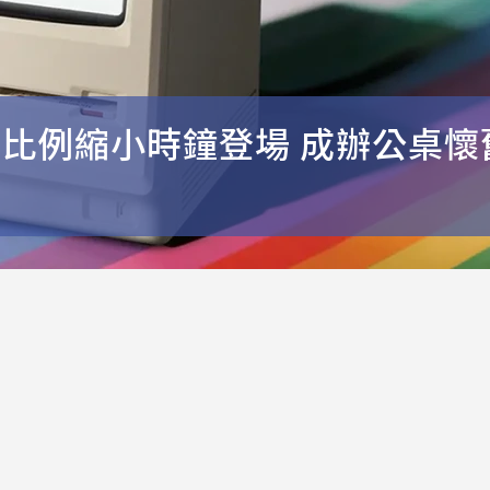
」等比例縮小時鐘登場 成辦公桌懷