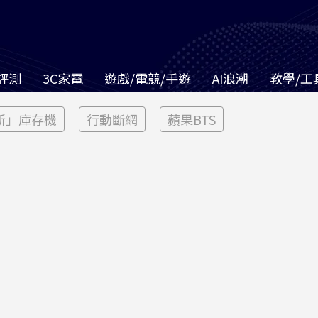
評測
3C家電
遊戲/電競/手遊
AI浪潮
教學/工
新」庫存機
行動斷網
蘋果BTS