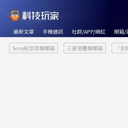
最新文章
手機通訊
社群/APP/網紅
開箱/
Sony紀念耳機開箱
三星摺疊機開箱
「全