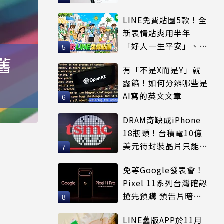
適用
LINE免費貼圖5款！全
新表情貼爽用半年
「好人一生平安」、
「好熱」必用
舊
有「不是X而是Y」就
露餡！如何分辨哪些是
AI寫的英文文章
DRAM奇缺成iPhone
18瓶頸！台積電10億
美元待封裝晶片只能枯
等
免等Google發表會！
Pixel 11系列台灣確認
搶先預購 預告片暗示
全新配色
LINE舊版APP於11月