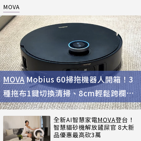
MOVA
MOVA
Mobius 60掃拖機器人開箱！3
種拖布1鍵切換清掃、8cm輕鬆跨欄越
障
全新AI智慧家電
MOVA
登台！
智慧貓砂機解放鏟屎官 8大新
品優惠最高砍3萬