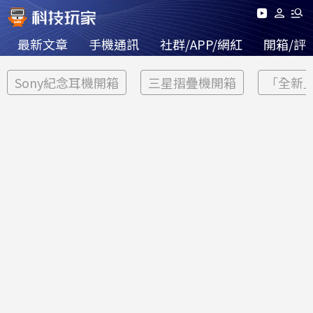
最新文章
手機通訊
社群/APP/網紅
開箱/評
Sony紀念耳機開箱
三星摺疊機開箱
「全新