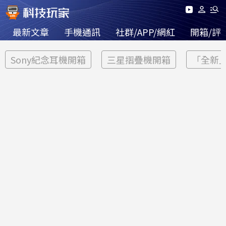
最新文章
手機通訊
社群/APP/網紅
開箱/評
Sony紀念耳機開箱
三星摺疊機開箱
「全新