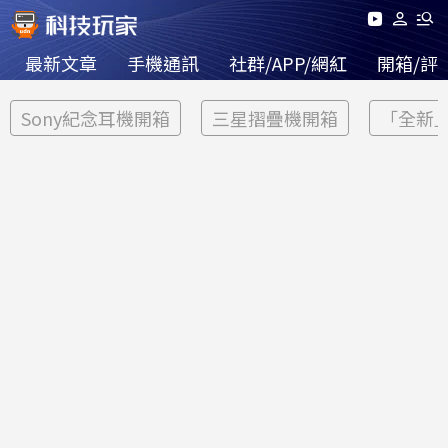
最新文章
手機通訊
社群/APP/網紅
開箱/評
Sony紀念耳機開箱
三星摺疊機開箱
「全新