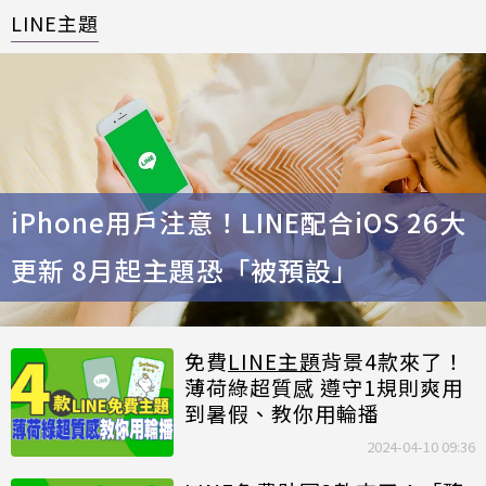
LINE主題
iPhone用戶注意！LINE配合iOS 26大
更新 8月起主題恐「被預設」
免費
LINE主題
背景4款來了！
薄荷綠超質感 遵守1規則爽用
到暑假、教你用輪播
2024-04-10 09:36