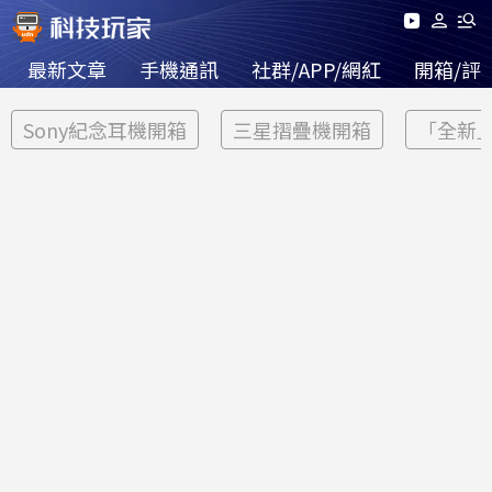
最新文章
手機通訊
社群/APP/網紅
開箱/評
Sony紀念耳機開箱
三星摺疊機開箱
「全新