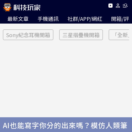
最新文章
手機通訊
社群/APP/網紅
開箱/評
Sony紀念耳機開箱
三星摺疊機開箱
「全新
AI也能寫字你分的出來嗎？模仿人類筆