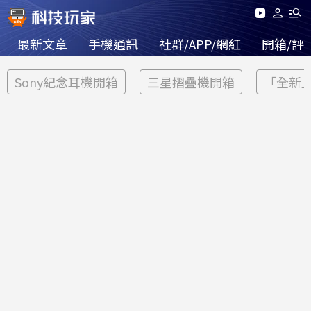
最新文章
手機通訊
社群/APP/網紅
開箱/評
Sony紀念耳機開箱
三星摺疊機開箱
「全新