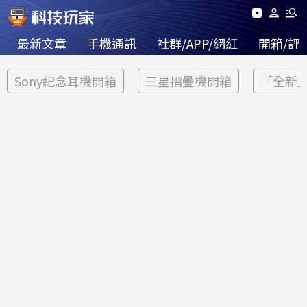
最新文章
手機通訊
社群/APP/網紅
開箱/評
Sony紀念耳機開箱
三星摺疊機開箱
「全新