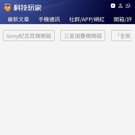
最新文章
手機通訊
社群/APP/網紅
開箱/評
Sony紀念耳機開箱
三星摺疊機開箱
「全新