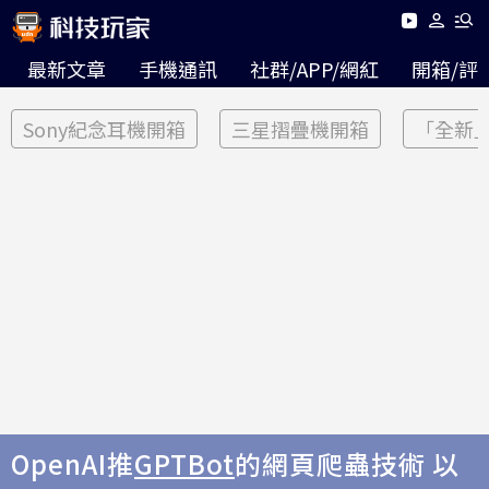
最新文章
手機通訊
社群/APP/網紅
開箱/評
Sony紀念耳機開箱
三星摺疊機開箱
「全新
OpenAI推
GPTBot
的網頁爬蟲技術 以