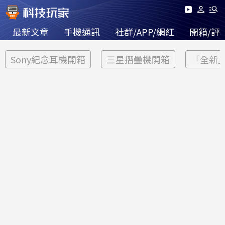
最新文章
手機通訊
社群/APP/網紅
開箱/評
Sony紀念耳機開箱
三星摺疊機開箱
「全新