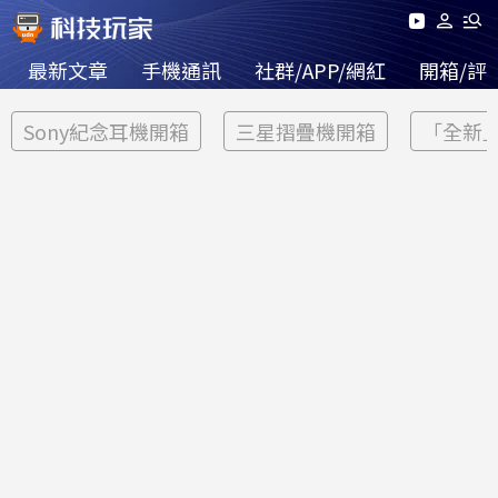
最新文章
手機通訊
社群/APP/網紅
開箱/評
Sony紀念耳機開箱
三星摺疊機開箱
「全新