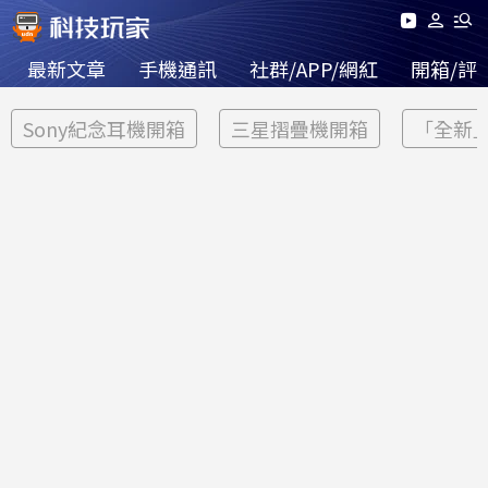
最新文章
手機通訊
社群/APP/網紅
開箱/評
Sony紀念耳機開箱
三星摺疊機開箱
「全新