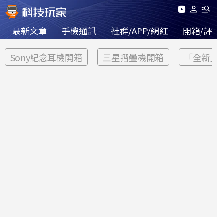
最新文章
手機通訊
社群/APP/網紅
開箱/評
Sony紀念耳機開箱
三星摺疊機開箱
「全新