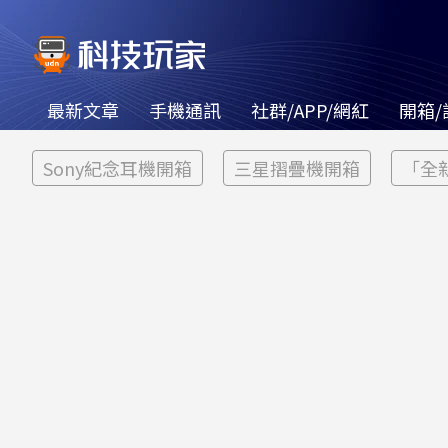
最新文章
手機通訊
社群/APP/網紅
開箱/
Sony紀念耳機開箱
三星摺疊機開箱
「全