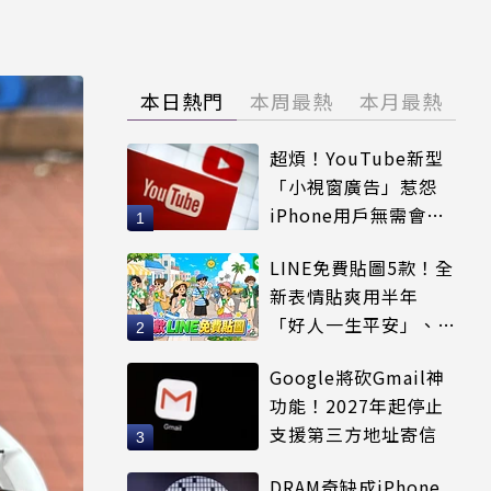
本日熱門
本周最熱
本月最熱
超煩！YouTube新型
「小視窗廣告」惹怨
iPhone用戶無需會員
輕鬆解決
LINE免費貼圖5款！全
新表情貼爽用半年
「好人一生平安」、
「好熱」必用
Google將砍Gmail神
功能！2027年起停止
支援第三方地址寄信
DRAM奇缺成iPhone