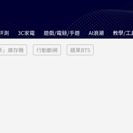
評測
3C家電
遊戲/電競/手遊
AI浪潮
教學/工
新」庫存機
行動斷網
蘋果BTS