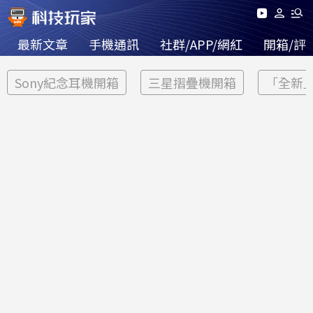
最新文章
手機通訊
社群/APP/網紅
開箱/評
Sony紀念耳機開箱
三星摺疊機開箱
「全新