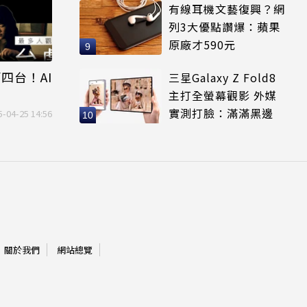
有線耳機文藝復興？網
列3大優點讚爆：蘋果
原廠才590元
第四台！AI
三星Galaxy Z Fold8
主打全螢幕觀影 外媒
實測打臉：滿滿黑邊
5-04-25 14:56
關於我們
網站總覽