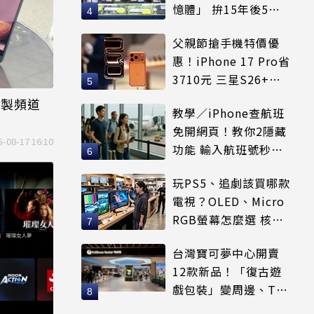
憶體」 拚15年後5倍
賣出
父親節搶手機特價優
惠！iPhone 17 Pro省
3710元 三星S26+狂
降8千元
自製頻道
教學／iPhone查航班
免開網頁！教你2隱藏
5-08-17 16:10
功能 輸入航班號秒看
起降時間
玩PS5、追劇該買哪款
電視？OLED、Micro
RGB螢幕怎麼選 核心
優缺點一次看
台灣寶可夢中心開賣
12款新品！「復古遊
戲包裝」變周邊、T恤
可裝進收納包