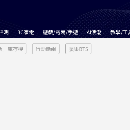
評測
3C家電
遊戲/電競/手遊
AI浪潮
教學/工
新」庫存機
行動斷網
蘋果BTS