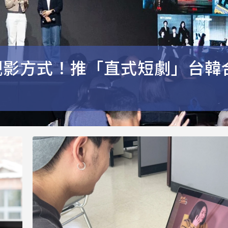
觀影方式！推「直式短劇」台韓