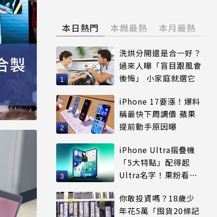
本日熱門
本周最熱
本月最熱
洗烘分開還是合一好？
合製
過來人曝「盲目跟風會
後悔」 小家庭就選它
iPhone 17要漲！爆料
稱最快下周調價 蘋果
提前動手原因曝
iPhone Ultra摺疊機
「5大特點」配得起
Ultra名字！果粉看完
更心動
你敢投資嗎？18歲少
年花5萬「囤貨20條記