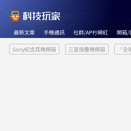
最新文章
手機通訊
社群/APP/網紅
開箱/
Sony紀念耳機開箱
三星摺疊機開箱
「全