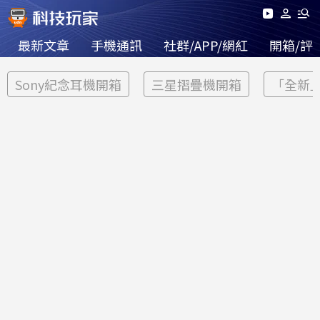
最新文章
手機通訊
社群/APP/網紅
開箱/評
Sony紀念耳機開箱
三星摺疊機開箱
「全新