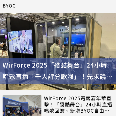
BYOC
WirForce 2025「殘酷舞台」24小時
唱歌直播「千人評分歌喉」！先求饒會
被鼓勵
WirForce 2025電競嘉年華直
擊！「殘酷舞台」24小時直播
唱歌回歸、新增
BYOC
自由行