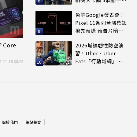
受害
免等Google發表會！
Pixel 11系列台灣確認
搶先預購 預告片暗示
全新配色
Core
2026城鎮韌性防空演
習！Uber、Uber
Eats「行動斷網」注
4-11-18 08:29
意5大區域暫停時間
關於我們
網站總覽