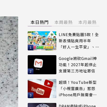
本日熱門
本周最熱
本月最熱
LINE免費貼圖5款！全
新表情貼爽用半年
「好人一生平安」、
「好熱」必用
Google將砍Gmail神
功能！2027年起停止
支援第三方地址寄信
超煩！YouTube新型
「小視窗廣告」惹怨
iPhone用戶無需會員
輕鬆解決
DRAM奇缺成iPhone