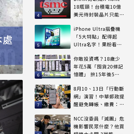
18瓶頸！台積電10億
美元待封裝晶片只能枯
等
iPhone Ultra摺疊機
本處
「5大特點」配得起
Ultra名字！果粉看完
更心動
你敢投資嗎？18歲少
年花5萬「囤貨20條記
憶體」 拚15年後5倍
賣出
8月10、13日「行動斷
網」演習！中華郵政提
醒避免轉帳、繳費：務
必留紀錄
NCC沒委員「滅團」危
機影響民眾什麼？他買
相機大卡關 3狀態一同