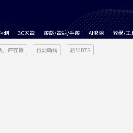
評測
3C家電
遊戲/電競/手遊
AI浪潮
教學/工
新」庫存機
行動斷網
蘋果BTS