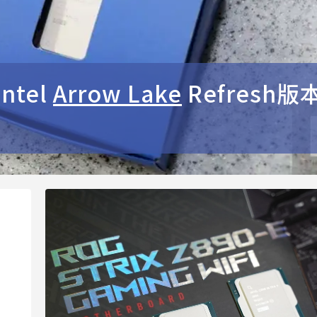
ntel
Arrow Lake
Refresh版