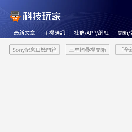
最新文章
手機通訊
社群/APP/網紅
開箱/
Sony紀念耳機開箱
三星摺疊機開箱
「全