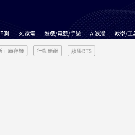
評測
3C家電
遊戲/電競/手遊
AI浪潮
教學/工
新」庫存機
行動斷網
蘋果BTS