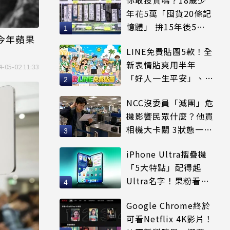
你敢投資嗎？18歲少
年花5萬「囤貨20條記
憶體」 拚15年後5倍
傳今年蘋果
賣出
LINE免費貼圖5款！全
新表情貼爽用半年
4-05-02 11:33
「好人一生平安」、
「好熱」必用
NCC沒委員「滅團」危
機影響民眾什麼？他買
相機大卡關 3狀態一同
受害
iPhone Ultra摺疊機
「5大特點」配得起
Ultra名字！果粉看完
更心動
Google Chrome終於
可看Netflix 4K影片！