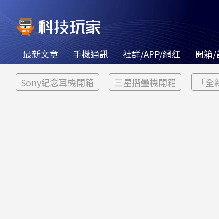
最新文章
手機通訊
社群/APP/網紅
開箱/
Sony紀念耳機開箱
三星摺疊機開箱
「全