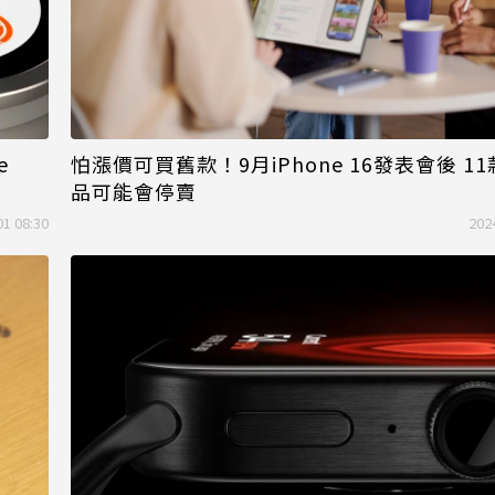
e
怕漲價可買舊款！9月iPhone 16發表會後 1
品可能會停賣
01 08:30
202