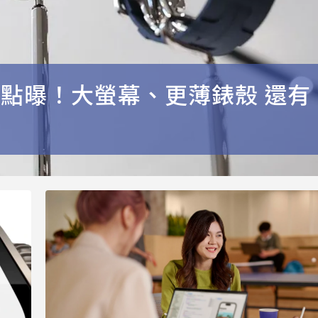
極5大看點曝！大螢幕、更薄錶殼 還