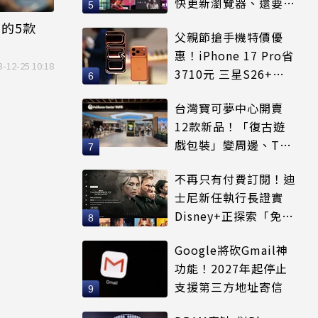
快更新瀏覽器、還要符
合條件才能用
的5款
父親節搶手機特價優
惠！iPhone 17 Pro省
3-12-25 10:18
3710元 三星S26+狂
降8千元
台灣寶可夢中心開賣
12款新品！「復古遊
戲包裝」變周邊、T恤
可裝進收納包
不再只有付費訂閱！迪
士尼新任執行長證實
Disney+正探索「免費
串流」服務模式
Google將砍Gmail神
功能！2027年起停止
支援第三方地址寄信