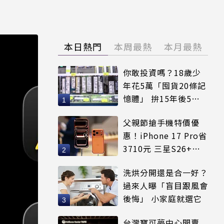
本日熱門
本周最熱
本月最熱
你敢投資嗎？18歲少
年花5萬「囤貨20條記
憶體」 拚15年後5倍
賣出
父親節搶手機特價優
惠！iPhone 17 Pro省
3710元 三星S26+狂
降8千元
洗烘分開還是合一好？
過來人曝「盲目跟風會
後悔」 小家庭就選它
台灣寶可夢中心開賣