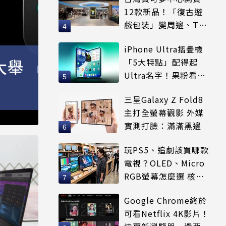
12款新品！「復古遊
戲包裝」變周邊、T恤
可裝進收納包
iPhone Ultra摺疊機
大舉
「5大特點」配得起
Ultra名字！果粉看完
更心動
三星Galaxy Z Fold8
主打全螢幕觀影 外媒
實測打臉：滿滿黑邊
玩PS5、追劇該買哪款
電視？OLED、Micro
RGB螢幕怎麼選 核心
優缺點一次看
Google Chrome終於
可看Netflix 4K影片！