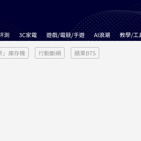
評測
3C家電
遊戲/電競/手遊
AI浪潮
教學/工
新」庫存機
行動斷網
蘋果BTS