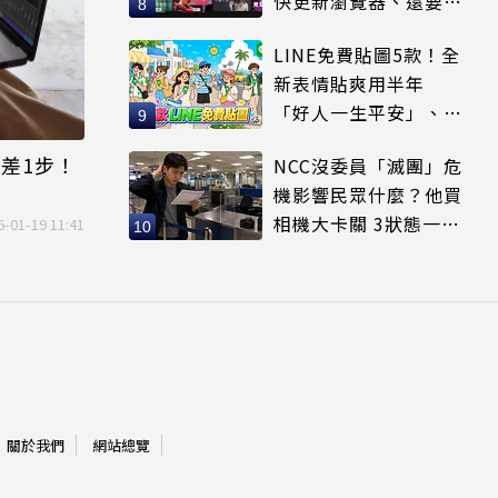
快更新瀏覽器、還要符
合條件才能用
LINE免費貼圖5款！全
新表情貼爽用半年
「好人一生平安」、
「好熱」必用
差1步！
NCC沒委員「滅團」危
機影響民眾什麼？他買
相機大卡關 3狀態一同
6-01-19 11:41
受害
關於我們
網站總覽