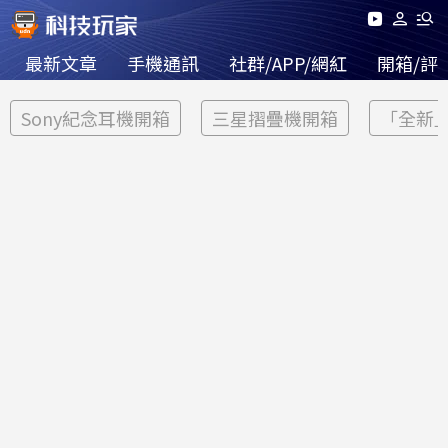
最新文章
手機通訊
社群/APP/網紅
開箱/評
Sony紀念耳機開箱
三星摺疊機開箱
「全新