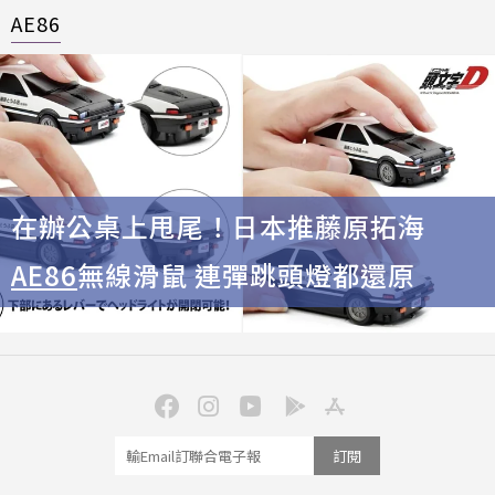
AE86
在辦公桌上甩尾！日本推藤原拓海
AE86
無線滑鼠 連彈跳頭燈都還原
訂閱