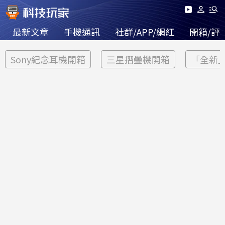
最新文章
手機通訊
社群/APP/網紅
開箱/評
Sony紀念耳機開箱
三星摺疊機開箱
「全新