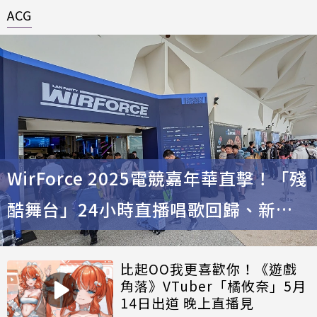
ACG
WirForce 2025電競嘉年華直擊！「殘
酷舞台」24小時直播唱歌回歸、新增
BYOC自由行同樂實況主
比起OO我更喜歡你！《遊戲
角落》VTuber「橘攸奈」5月
14日出道 晚上直播見