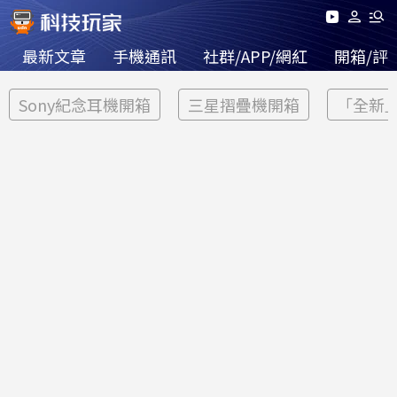
最新文章
手機通訊
社群/APP/網紅
開箱/評
Sony紀念耳機開箱
三星摺疊機開箱
「全新