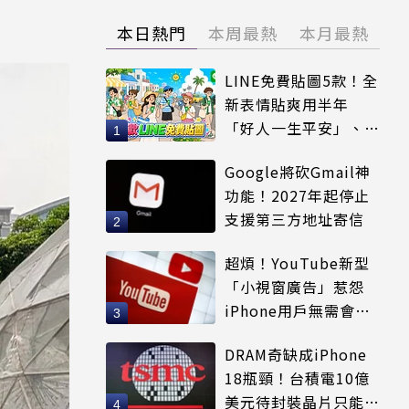
本日熱門
本周最熱
本月最熱
LINE免費貼圖5款！全
新表情貼爽用半年
「好人一生平安」、
「好熱」必用
Google將砍Gmail神
功能！2027年起停止
支援第三方地址寄信
超煩！YouTube新型
「小視窗廣告」惹怨
iPhone用戶無需會員
輕鬆解決
DRAM奇缺成iPhone
18瓶頸！台積電10億
美元待封裝晶片只能枯