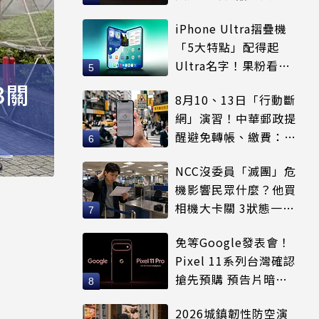
等
iPhone Ultra摺疊機
「5大特點」配得起
Ultra名字！果粉看完
更心動
3關
8月10、13日「行動斷
網」演習！中華郵政提
醒避免轉帳、繳費：務
必留紀錄
NCC沒委員「滅團」危
機影響民眾什麼？他買
相機大卡關 3狀態一同
受害
免等Google發表會！
Pixel 11系列台灣確認
搶先預購 預告片暗示
全新配色
2026城鎮韌性防空演