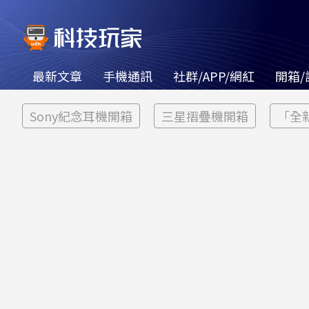
最新文章
手機通訊
社群/APP/網紅
開箱/
Sony紀念耳機開箱
三星摺疊機開箱
「全