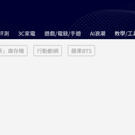
評測
3C家電
遊戲/電競/手遊
AI浪潮
教學/工
新」庫存機
行動斷網
蘋果BTS