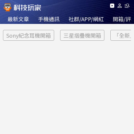
最新文章
手機通訊
社群/APP/網紅
開箱/評
Sony紀念耳機開箱
三星摺疊機開箱
「全新