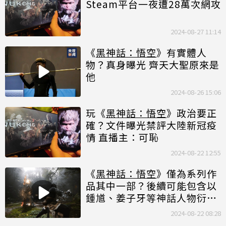
Steam平台一夜遭28萬次網攻
2024-08-27 11:14
《
黑神話：悟空
》有實體人
物？真身曝光 齊天大聖原來是
他
2024-08-26 15:06
玩《
黑神話：悟空
》政治要正
確？文件曝光禁評大陸新冠疫
情 直播主：可恥
2024-08-22 12:55
《
黑神話：悟空
》僅為系列作
品其中一部？後續可能包含以
鍾馗、姜子牙等神話人物衍生
作品
2024-08-22 08:28