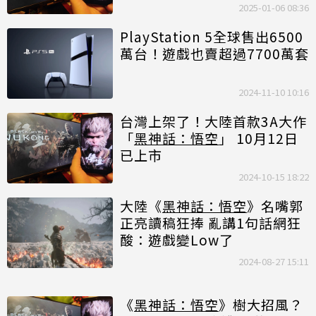
2025-01-06 08:36
PlayStation 5全球售出6500
萬台！遊戲也賣超過7700萬套
2024-11-10 10:16
台灣上架了！大陸首款3A大作
「
黑神話：悟空
」 10月12日
已上市
2024-10-15 18:22
大陸《
黑神話：悟空
》名嘴郭
正亮讀稿狂捧 亂講1句話網狂
酸：遊戲變Low了
2024-08-27 15:11
《
黑神話：悟空
》樹大招風？