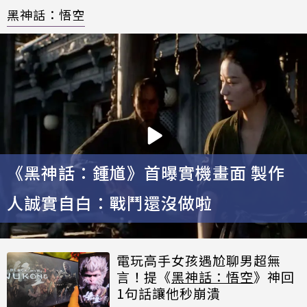
黑神話：悟空
《黑神話：鍾馗》首曝實機畫面 製作
人誠實自白：戰鬥還沒做啦
電玩高手女孩遇尬聊男超無
言！提《
黑神話：悟空
》神回
1句話讓他秒崩潰