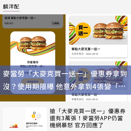
麟洋配
麥當勞「大麥克買一送一」優惠券拿到
沒？使用期限曝 他意外拿到4張變「買
四送四」
搶「大麥克買一送一」優惠券
還有3萬張！麥當勞APP仍當
機網暴怒 官方回應了