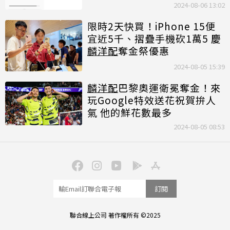
2024-08-06 13:02
限時2天快買！iPhone 15便
宜近5千、摺疊手機砍1萬5 慶
麟洋配
奪金祭優惠
2024-08-05 15:39
麟洋配
巴黎奧運衛冕奪金！來
玩Google特效送花祝賀拚人
氣 他的鮮花數最多
2024-08-05 08:53
訂閱
聯合線上公司 著作權所有 ©2025