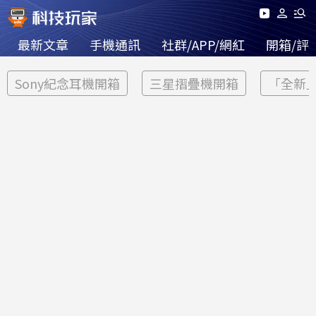
最新文章
手機通訊
社群/APP/網紅
開箱/評
Sony紀念耳機開箱
三星摺疊機開箱
「全新