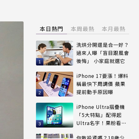
本日熱門
本周最熱
本月最熱
洗烘分開還是合一好？
過來人曝「盲目跟風會
後悔」 小家庭就選它
iPhone 17要漲！爆料
稱最快下周調價 蘋果
提前動手原因曝
iPhone Ultra摺疊機
「5大特點」配得起
Ultra名字！果粉看完
更心動
你敢投資嗎？18歲少