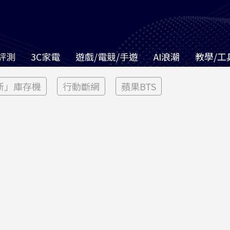
評測
3C家電
遊戲/電競/手遊
AI浪潮
教學/工
新」庫存機
行動斷網
蘋果BTS