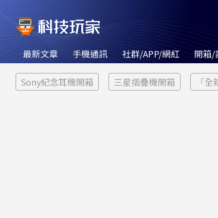
最新文章
手機通訊
社群/APP/網紅
開箱/
Sony紀念耳機開箱
三星摺疊機開箱
「全