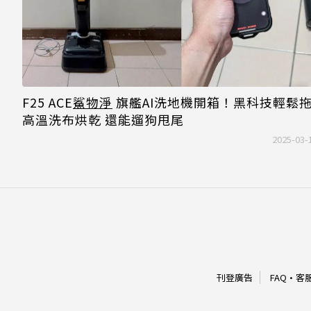
F25 ACE
鯊物淨
旗艦AI洗地機開箱！黑科技輕鬆
高溫洗布烘乾 還能遛狗甩尾
2025-03-
刊登廣告
FAQ
·
客