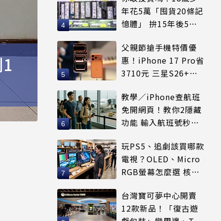
年花5萬「囤貨20條記
憶體」 拚15年後5倍
賣出
父親節搶手機特價優
測1
惠！iPhone 17 Pro省
3710元 三星S26+狂
降8千元
教學／iPhone查航班
免開網頁！教你2隱藏
功能 輸入航班號秒看
起降時間
玩PS5、追劇該買哪款
電視？OLED、Micro
RGB螢幕怎麼選 核心
優缺點一次看
台灣寶可夢中心開賣
12款新品！「復古遊
戲包裝」變周邊、T恤