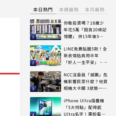
本日熱門
本周最熱
本月最熱
你敢投資嗎？18歲少
年花5萬「囤貨20條記
憶體」 拚15年後5倍
賣出
LINE免費貼圖5款！全
新表情貼爽用半年
「好人一生平安」、
「好熱」必用
NCC沒委員「滅團」危
機影響民眾什麼？他買
相機大卡關 3狀態一同
受害
iPhone Ultra摺疊機
「5大特點」配得起
Ultra名字！果粉看完