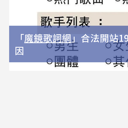
「
魔鏡歌詞網
」合法開站1
因