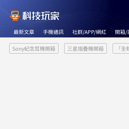
最新文章
手機通訊
社群/APP/網紅
開箱/
Sony紀念耳機開箱
三星摺疊機開箱
「全