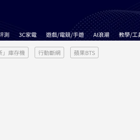
評測
3C家電
遊戲/電競/手遊
AI浪潮
教學/工
新」庫存機
行動斷網
蘋果BTS