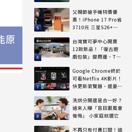
更心動
父親節搶手機特價優
惠！iPhone 17 Pro省
3710元 三星S26+狂
降8千元
能原
台灣寶可夢中心開賣
12款新品！「復古遊
戲包裝」變周邊、T恤
可裝進收納包
Google Chrome終於
可看Netflix 4K影片！
快更新瀏覽器、還要符
合條件才能用
洗烘分開還是合一好？
過來人曝「盲目跟風會
後悔」 小家庭就選它
不再只有付費訂閱！迪