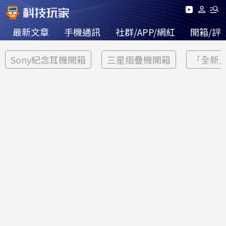
最新文章
手機通訊
社群/APP/網紅
開箱/評
Sony紀念耳機開箱
三星摺疊機開箱
「全新