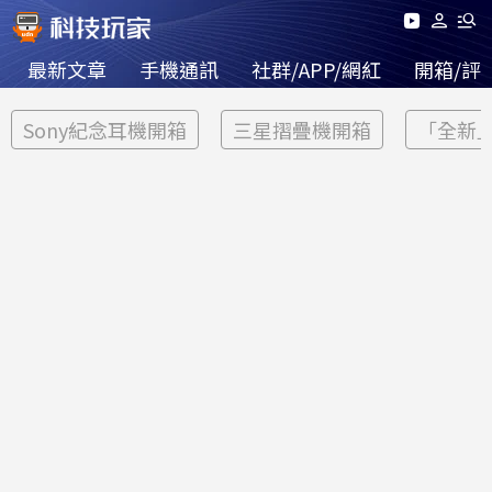
最新文章
手機通訊
社群/APP/網紅
開箱/評
Sony紀念耳機開箱
三星摺疊機開箱
「全新