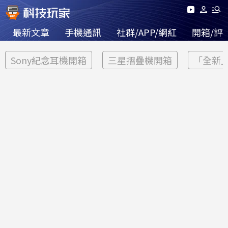
最新文章
手機通訊
社群/APP/網紅
開箱/評
Sony紀念耳機開箱
三星摺疊機開箱
「全新