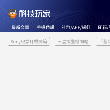
最新文章
手機通訊
社群/APP/網紅
開箱/
Sony紀念耳機開箱
三星摺疊機開箱
「全