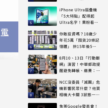
等
iPhone Ultra摺疊機
「5大特點」配得起
Ultra名字！果粉看完
更心動
、
電
你敢投資嗎？18歲少
年花5萬「囤貨20條記
憶體」 拚15年後5倍
賣出
8月10、13日「行動斷
網」演習！中華郵政提
醒避免轉帳、繳費：務
必留紀錄
NCC沒委員「滅團」危
機影響民眾什麼？他買
相機大卡關 3狀態一同
受害
免等Google發表會！