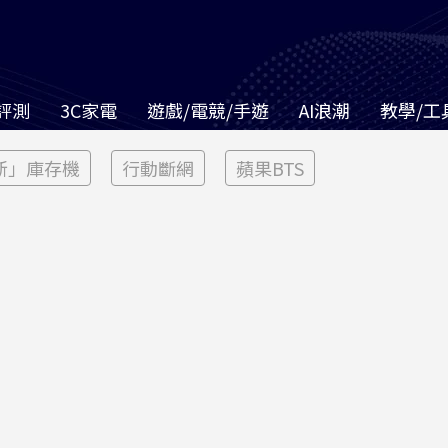
評測
3C家電
遊戲/電競/手遊
AI浪潮
教學/工
新」庫存機
行動斷網
蘋果BTS