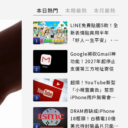
本日熱門
本周最熱
本月最熱
LINE免費貼圖5款！全
新表情貼爽用半年
「好人一生平安」、
「好熱」必用
Google將砍Gmail神
功能！2027年起停止
支援第三方地址寄信
超煩！YouTube新型
「小視窗廣告」惹怨
iPhone用戶無需會員
輕鬆解決
DRAM奇缺成iPhone
18瓶頸！台積電10億
美元待封裝晶片只能枯