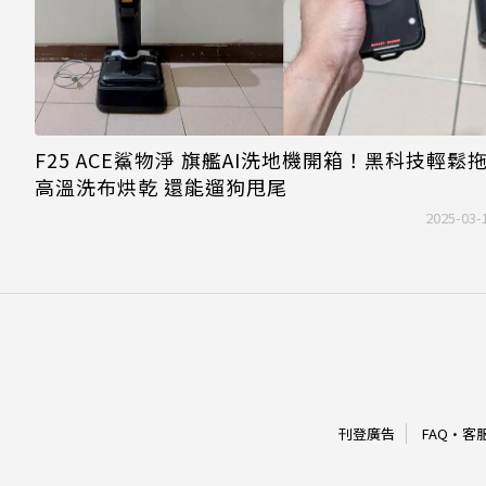
F25 ACE鯊物淨 旗艦AI洗地機開箱！黑科技輕鬆
高溫洗布烘乾 還能遛狗甩尾
2025-03-
刊登廣告
FAQ
·
客