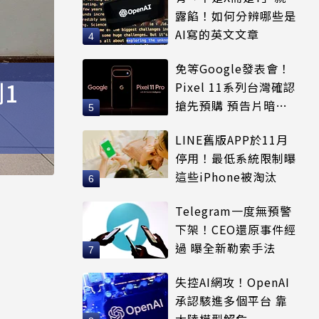
露餡！如何分辨哪些是
AI寫的英文文章
免等Google發表會！
測1
Pixel 11系列台灣確認
搶先預購 預告片暗示
全新配色
LINE舊版APP於11月
停用！最低系統限制曝
這些iPhone被淘汰
Telegram一度無預警
下架！CEO還原事件經
過 曝全新勒索手法
失控AI網攻！OpenAI
承認駭進多個平台 靠
大陸模型解危