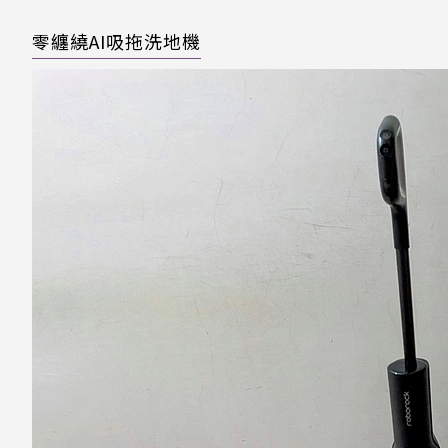
零纏繞AI吸拖洗地機