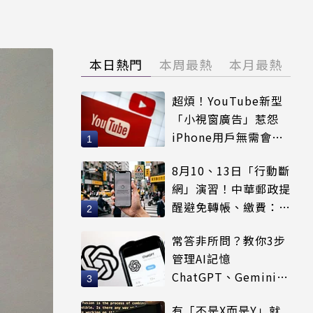
本日熱門
本周最熱
本月最熱
超煩！YouTube新型
「小視窗廣告」惹怨
iPhone用戶無需會員
輕鬆解決
8月10、13日「行動斷
網」演習！中華郵政提
醒避免轉帳、繳費：務
必留紀錄
常答非所問？教你3步
管理AI記憶
ChatGPT、Gemini都
適用
有「不是X而是Y」就