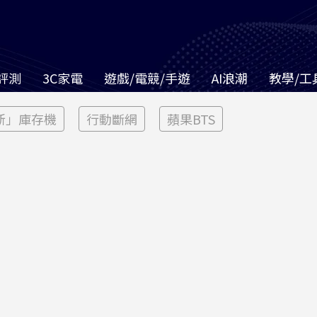
評測
3C家電
遊戲/電競/手遊
AI浪潮
教學/工
新」庫存機
行動斷網
蘋果BTS