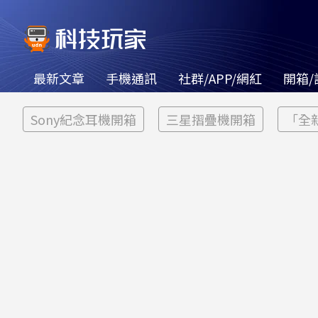
最新文章
手機通訊
社群/APP/網紅
開箱/
Sony紀念耳機開箱
三星摺疊機開箱
「全