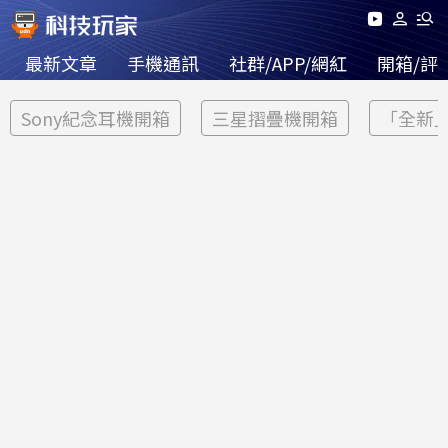
最新文章
手機通訊
社群/APP/網紅
開箱/評
Sony紀念耳機開箱
三星摺疊機開箱
「全新