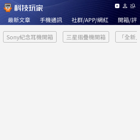
最新文章
手機通訊
社群/APP/網紅
開箱/評
Sony紀念耳機開箱
三星摺疊機開箱
「全新