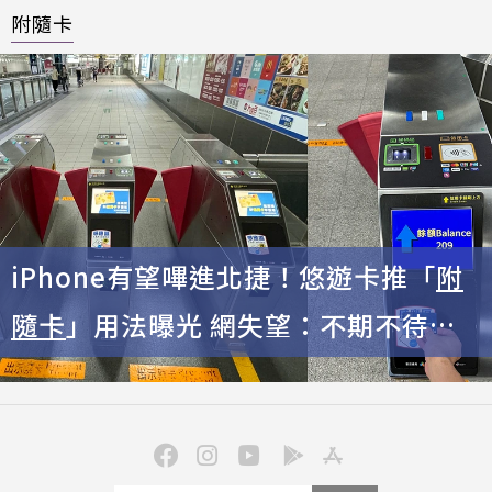
附隨卡
iPhone有望嗶進北捷！悠遊卡推「
附
隨卡
」用法曝光 網失望：不期不待不
受傷害