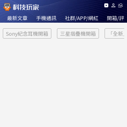
最新文章
手機通訊
社群/APP/網紅
開箱/評
Sony紀念耳機開箱
三星摺疊機開箱
「全新