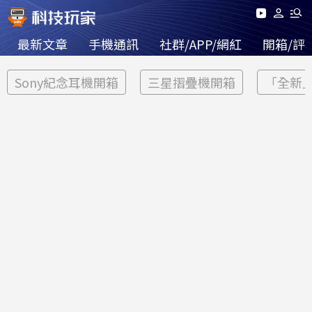
最新文章
手機通訊
社群/APP/網紅
開箱/評
Sony紀念耳機開箱
三星摺疊機開箱
「全新