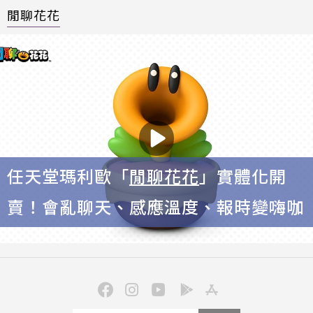
閒聊花花
任天堂瑪利歐「
閒聊花花
」實體化開
賣！會亂聊天、感應溫度、報時變嗨咖