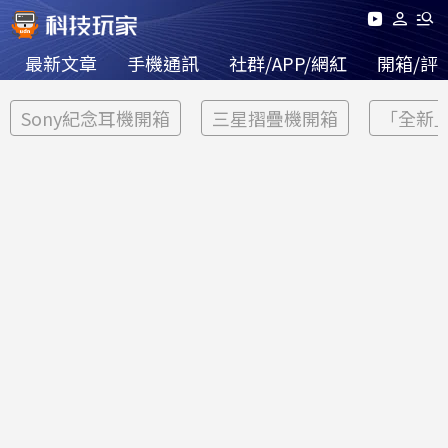
最新文章
手機通訊
社群/APP/網紅
開箱/評
Sony紀念耳機開箱
三星摺疊機開箱
「全新