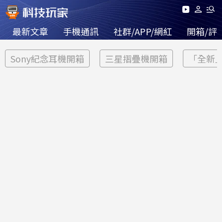
最新文章
手機通訊
社群/APP/網紅
開箱/評
Sony紀念耳機開箱
三星摺疊機開箱
「全新