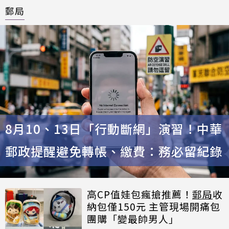
郵局
8月10、13日「行動斷網」演習！中華
郵政提醒避免轉帳、繳費：務必留紀錄
高CP值娃包瘋搶推薦！
郵局
收
納包僅150元 主管現場開痛包
團購「變最帥男人」