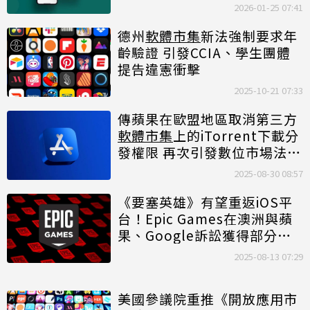
2026-01-25 07:41
德州
軟體市集
新法強制要求年
齡驗證 引發CCIA、學生團體
提告違憲衝擊
2025-10-21 07:33
傳蘋果在歐盟地區取消第三方
軟體市集
上的iTorrent下載分
發權限 再次引發數位市場法合
法性爭議
2025-08-30 08:57
《要塞英雄》有望重返iOS平
台！Epic Games在澳洲與蘋
果、Google訴訟獲得部分勝
利
2025-08-13 07:29
美國參議院重推《開放應用市