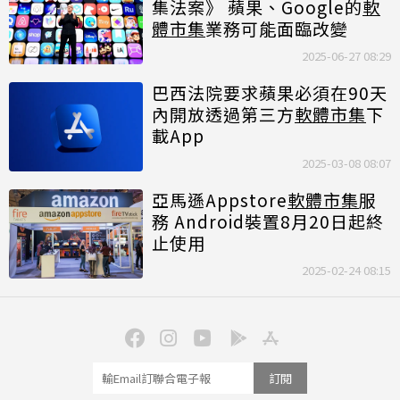
集法案》 蘋果、Google的
軟
體市集
業務可能面臨改變
2025-06-27 08:29
巴西法院要求蘋果必須在90天
內開放透過第三方
軟體市集
下
載App
2025-03-08 08:07
亞馬遜Appstore
軟體市集
服
務 Android裝置8月20日起終
止使用
2025-02-24 08:15
訂閱