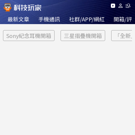
最新文章
手機通訊
社群/APP/網紅
開箱/評
Sony紀念耳機開箱
三星摺疊機開箱
「全新