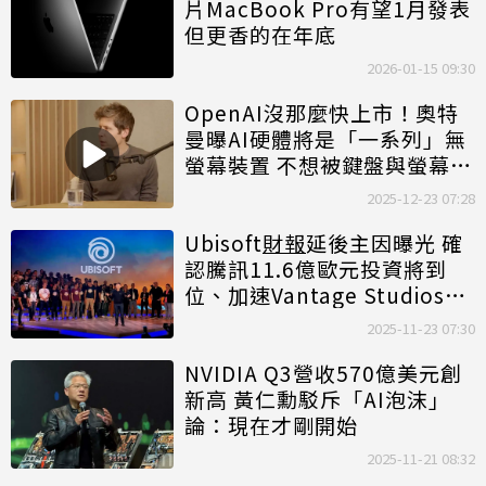
片MacBook Pro有望1月發表
但更香的在年底
2026-01-15 09:30
OpenAI沒那麼快上市！奧特
曼曝AI硬體將是「一系列」無
螢幕裝置 不想被鍵盤與螢幕綁
架
2025-12-23 07:28
Ubisoft
財報
延後主因曝光 確
認騰訊11.6億歐元投資將到
位、加速Vantage Studios發
展
2025-11-23 07:30
NVIDIA Q3營收570億美元創
新高 黃仁勳駁斥「AI泡沫」
論：現在才剛開始
2025-11-21 08:32