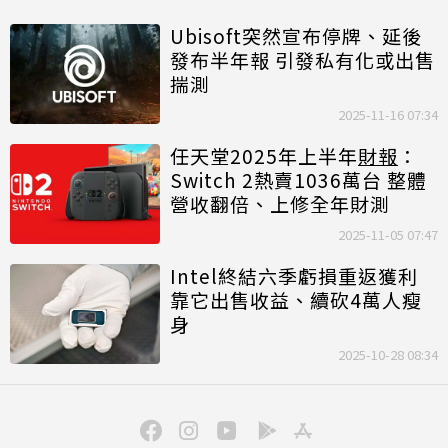
Ubisoft突然宣布停牌、延後
發布半年報 引發私有化或出售
揣測
2025-11-16 07:34
任天堂2025年上半年
財報
：
Switch 2熱賣1036萬台 整體
營收翻倍、上修全年財測
2025-11-05 07:47
Intel終結六季虧損重返獲利
靠它出售收益、續砍4萬人瘦
身
2025-10-28 08:34