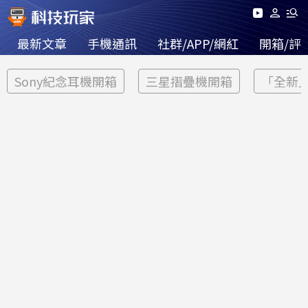
最新文章
手機通訊
社群/APP/網紅
開箱/評
Sony紀念耳機開箱
三星摺疊機開箱
「全新