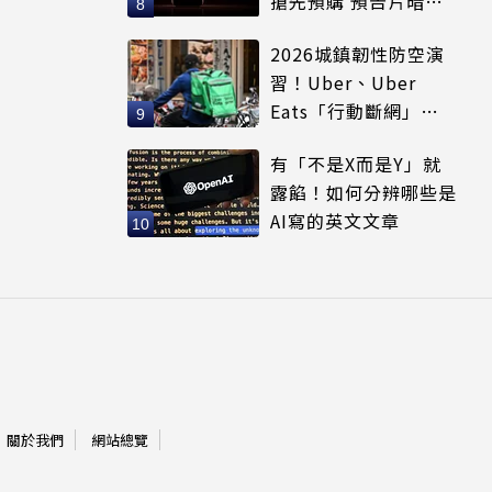
搶先預購 預告片暗示
全新配色
2026城鎮韌性防空演
習！Uber、Uber
Eats「行動斷網」注
意5大區域暫停時間
有「不是X而是Y」就
露餡！如何分辨哪些是
AI寫的英文文章
關於我們
網站總覽