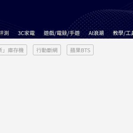
評測
3C家電
遊戲/電競/手遊
AI浪潮
教學/工
新」庫存機
行動斷網
蘋果BTS