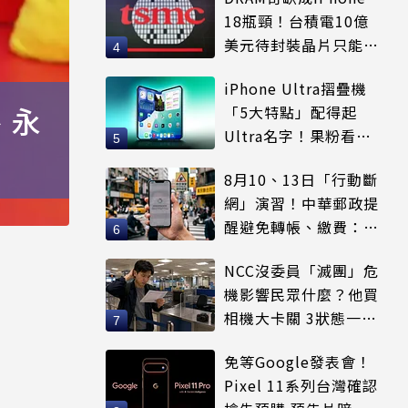
18瓶頸！台積電10億
美元待封裝晶片只能枯
等
iPhone Ultra摺疊機
、永
「5大特點」配得起
Ultra名字！果粉看完
更心動
8月10、13日「行動斷
網」演習！中華郵政提
醒避免轉帳、繳費：務
必留紀錄
NCC沒委員「滅團」危
機影響民眾什麼？他買
相機大卡關 3狀態一同
受害
免等Google發表會！
Pixel 11系列台灣確認