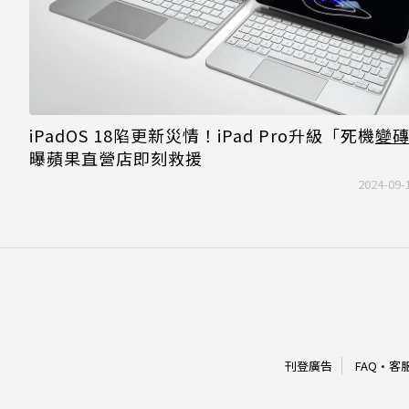
iPadOS 18陷更新災情！iPad Pro升級「死機
變
曝蘋果直營店即刻救援
2024-09-
刊登廣告
FAQ
·
客