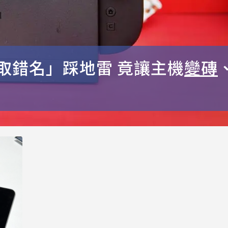
！「取錯名」踩地雷 竟讓主機
變磚