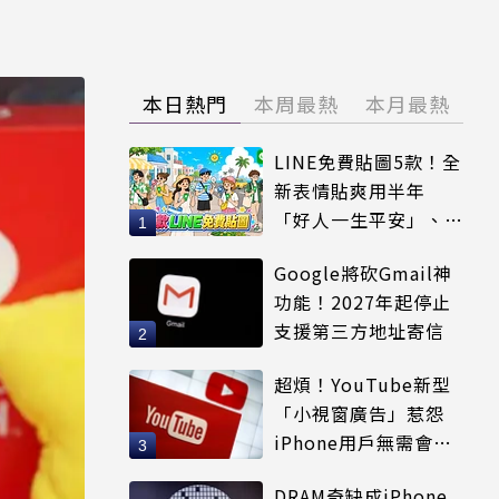
本日熱門
本周最熱
本月最熱
LINE免費貼圖5款！全
新表情貼爽用半年
「好人一生平安」、
「好熱」必用
Google將砍Gmail神
功能！2027年起停止
支援第三方地址寄信
超煩！YouTube新型
「小視窗廣告」惹怨
iPhone用戶無需會員
輕鬆解決
DRAM奇缺成iPhone