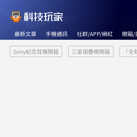
最新文章
手機通訊
社群/APP/網紅
開箱/
Sony紀念耳機開箱
三星摺疊機開箱
「全