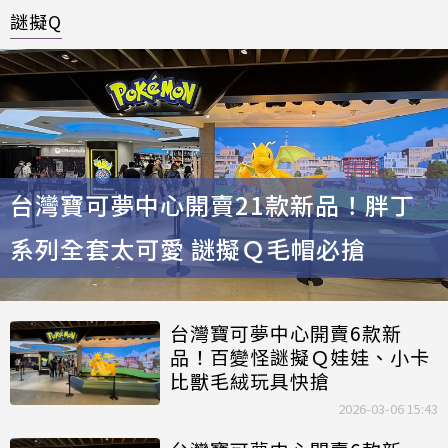
謎擬Q
台灣寶可夢中心開賣21款新品！胖丁
系列全套太可愛 謎擬Ｑ毛帽必搶
台灣寶可夢中心開賣6款新
品！百變怪謎擬Ｑ娃娃、小卡
比獸毛絨玩具快搶
2026-03-06 15:43