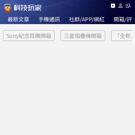
最新文章
手機通訊
社群/APP/網紅
開箱/評
Sony紀念耳機開箱
三星摺疊機開箱
「全新