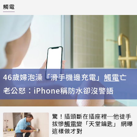
觸電
46歲婦泡澡「滑手機邊充電」
觸電
亡
老公怒：iPhone稱防水卻沒警語
驚！插頭斷在插座裡⋯他徒手
拔慘
觸電
變「天堂鑰匙」 網曝
這樣做才對