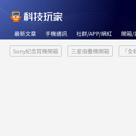
最新文章
手機通訊
社群/APP/網紅
開箱/
Sony紀念耳機開箱
三星摺疊機開箱
「全