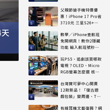
賣出
父親節搶手機特價優
惠！iPhone 17 Pro省
3710元 三星S26+狂
降8千元
4天
教學／iPhone查航班
免開網頁！教你2隱藏
功能 輸入航班號秒看
起降時間
玩PS5、追劇該買哪款
電視？OLED、Micro
RGB螢幕怎麼選 核心
優缺點一次看
台灣寶可夢中心開賣
12款新品！「復古遊
戲包裝」變周邊、T恤
可裝進收納包
有線耳機文藝復興？網