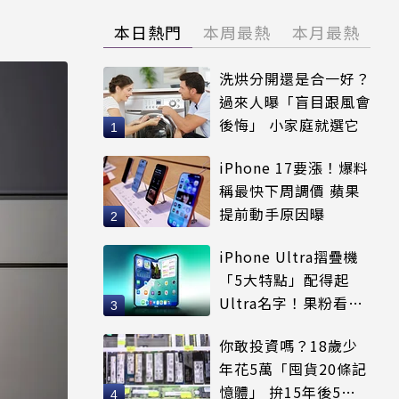
本日熱門
本周最熱
本月最熱
洗烘分開還是合一好？
過來人曝「盲目跟風會
後悔」 小家庭就選它
iPhone 17要漲！爆料
稱最快下周調價 蘋果
提前動手原因曝
iPhone Ultra摺疊機
「5大特點」配得起
Ultra名字！果粉看完
更心動
你敢投資嗎？18歲少
年花5萬「囤貨20條記
憶體」 拚15年後5倍