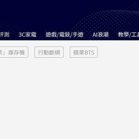
評測
3C家電
遊戲/電競/手遊
AI浪潮
教學/工
新」庫存機
行動斷網
蘋果BTS