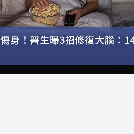
就傷身！醫生曝3招修復大腦：1