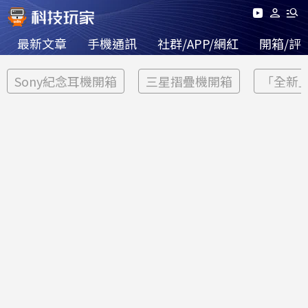
最新文章
手機通訊
社群/APP/網紅
開箱/評
Sony紀念耳機開箱
三星摺疊機開箱
「全新