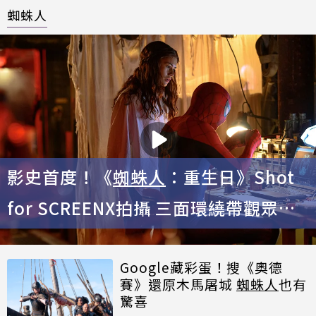
蜘蛛人
影史首度！《
蜘蛛人
：重生日》Shot
for SCREENX拍攝 三面環繞帶觀眾
「飛越紐約」
Google藏彩蛋！搜《奧德
賽》還原木馬屠城
蜘蛛人
也有
驚喜