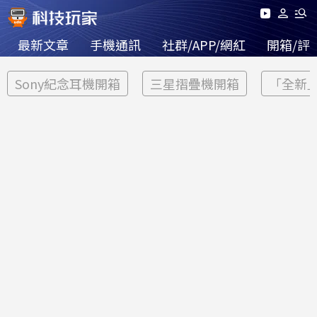
最新文章
手機通訊
社群/APP/網紅
開箱/評
Sony紀念耳機開箱
三星摺疊機開箱
「全新