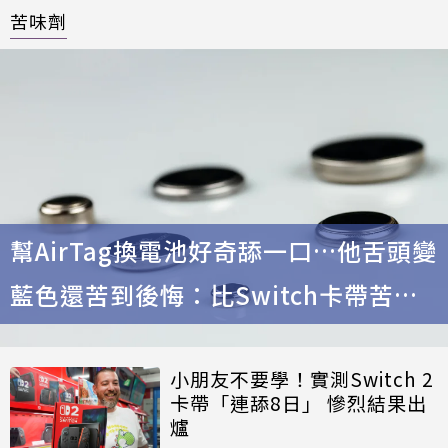
苦味劑
幫AirTag換電池好奇舔一口…他舌頭變
藍色還苦到後悔：比Switch卡帶苦一
倍
小朋友不要學！實測Switch 2
卡帶「連舔8日」 慘烈結果出
爐