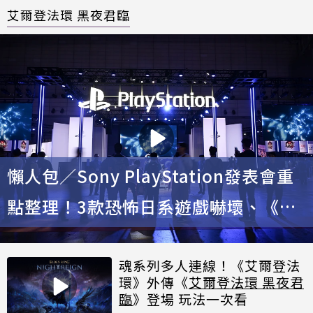
艾爾登法環 黑夜君臨
懶人包／Sony PlayStation發表會重
點整理！3款恐怖日系遊戲嚇壞、《勇
者鬥惡龍VII 重製版》有新劇情
魂系列多人連線！《艾爾登法
環》外傳《
艾爾登法環 黑夜君
臨
》登場 玩法一次看