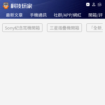
最新文章
手機通訊
社群/APP/網紅
開箱/評
Sony紀念耳機開箱
三星摺疊機開箱
「全新